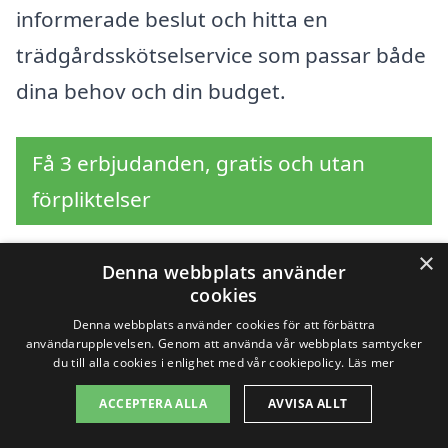
informerade beslut och hitta en
trädgårdsskötselservice som passar både
dina behov och din budget.
Få 3 erbjudanden, gratis och utan
förpliktelser
×
Denna webbplats använder
cookies
Sök efter en
Denna webbplats använder cookies för att förbättra
professionell för
användarupplevelsen. Genom att använda vår webbplats samtycker
du till alla cookies i enlighet med vår cookiepolicy.
Läs mer
trädgårdsskötsel i
ACCEPTERA ALLA
AVVISA ALLT