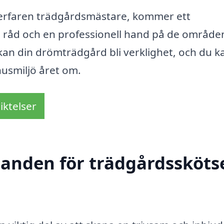
n erfaren trädgårdsmästare, kommer ett
la råd och en professionell hand på de område
kan din drömträdgård bli verklighet, och du k
usmiljö året om.
iktelser
danden för trädgårdsskötse