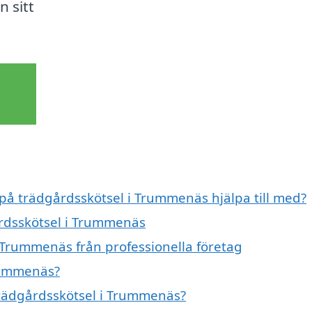
n sitt
 på trädgårdsskötsel i Trummenäs hjälpa till med?
årdsskötsel i Trummenäs
 Trummenäs från professionella företag
rummenäs?
 trädgårdsskötsel i Trummenäs?