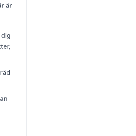
är är
 dig
ter,
träd
kan