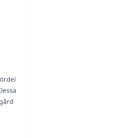
fördel
 Dessa
dgård