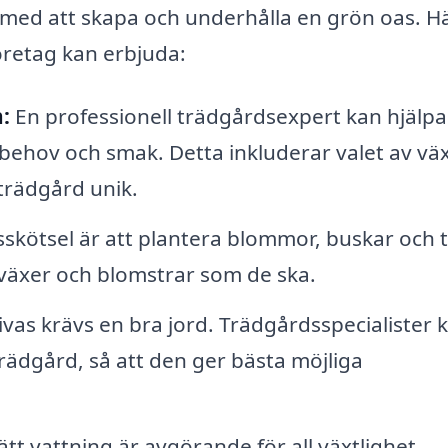
 med att skapa och underhålla en grön oas. H
öretag kan erbjuda:
:
En professionell trädgårdsexpert kan hjälpa
behov och smak. Detta inkluderar valet av väx
trädgård unik.
sskötsel är att plantera blommor, buskar och 
de växer och blomstrar som de ska.
rivas krävs en bra jord. Trädgårdsspecialister 
trädgård, så att den ger bästa möjliga
tt vattning är avgörande för all växtlighet.