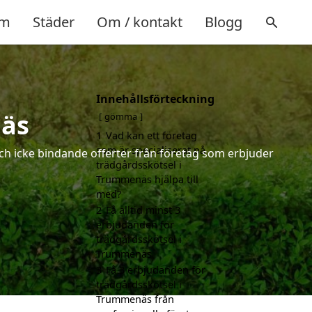
m
Städer
Om / kontakt
Blogg
Innehållsförteckning
näs
gömma
1
Vad kan ett företag
som är specialiserat på
och icke bindande offerter från företag som erbjuder
trädgårdsskötsel i
Trummenäs hjälpa till
med?
2
Få alltid minst 3
erbjudanden för
trädgårdsskötsel i
Trummenäs
3
Få 3 erbjudanden för
trädgårdsskötsel i
Trummenäs från