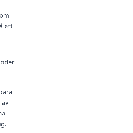
nom
å ett
toder
spara
a av
na
ig.