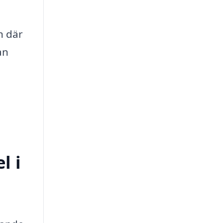
n där
an
l i