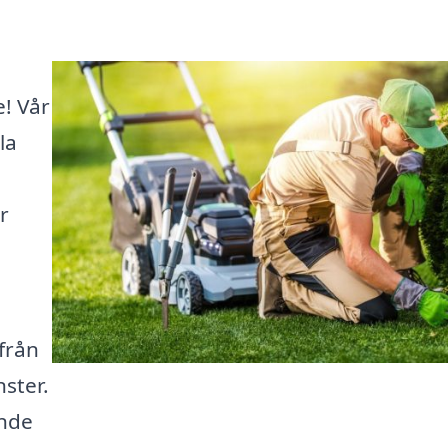
e! Vår
la
r
från
nster.
ande