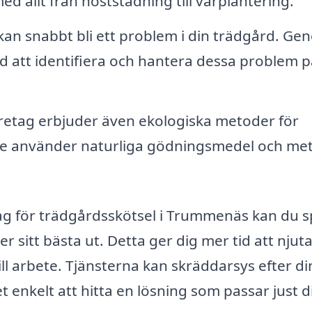
med allt från höststädning till vårplantering.
an snabbt bli ett problem i din trädgård. Ge
ed att identifiera och hantera dessa problem p
etag erbjuder även ekologiska metoder för
t de använder naturliga gödningsmedel och me
tag för trädgårdsskötsel i Trummenäs kan du 
ser sitt bästa ut. Detta ger dig mer tid att njut
ll arbete. Tjänsterna kan skräddarsys efter di
t enkelt att hitta en lösning som passar just d