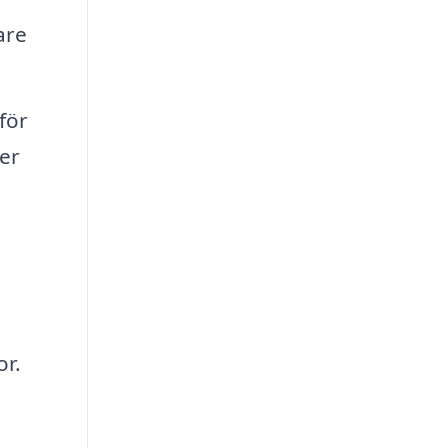
are
för
ter
or.