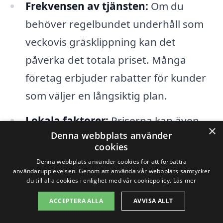
Frekvensen av tjänsten:
Om du
behöver regelbundet underhåll som
veckovis gräsklippning kan det
påverka det totala priset. Många
företag erbjuder rabatter för kunder
som väljer en långsiktig plan.
Lokala faktorer:
Priserna kan även
×
Denna webbplats använder
variera beroende på konkurrensen i
cookies
området och tillgången på
Denna webbplats använder cookies för att förbättra
användarupplevelsen. Genom att använda vår webbplats samtycker
trädgårdsskötselföretag i Ultuna.
du till alla cookies i enlighet med vår cookiepolicy.
Läs mer
ACCEPTERA ALLA
AVVISA ALLT
När du överväger trädgårdsskötsel i