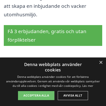
att skapa en inbjudande och vacker
utomhusmiljö.
Få 3 erbjudanden, gratis och utan
förpliktelser
×
Sök efter en
Denna webbplats använder
cookies
professionell för
Denna webbplats använder cookies för att förbättra
användarupplevelsen. Genom att använda vår webbplats samtycker
trädgårdsskötsel i
du till alla cookies i enlighet med vår cookiepolicy.
Läs mer
ACCEPTERA ALLA
AVVISA ALLT
andra städer nära