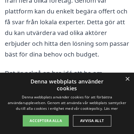
från flera olika företag. Genom vår
plattform kan du enkelt begära offert och
få svar från lokala experter. Detta gör att
du kan utvärdera vad olika aktörer
erbjuder och hitta den lösning som passar
bäst för dina behov och budget.
Det är också en bra idé att be om
×
Denna webbplats använder
referenser och tidigare arbete från de
cookies
företag du överväger. Detta ger dig en
Denna webbplats använder cookies för att förbättra
användarupplevelsen. Genom att använda vår webbplats samtycker
känsla för deras stil och kvalitet, och
du till alla cookies i enlighet med vår cookiepolicy.
Läs mer
säkerställer att du får den bästa möjliga
ACCEPTERA ALLA
AVVISA ALLT
trädgårdsskötsel
för din miljö i Vilshult.