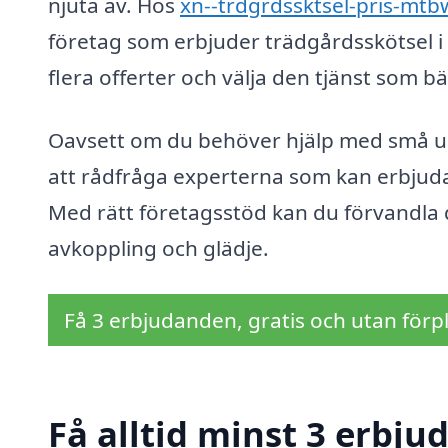
njuta av. Hos
xn--trdgrdssktsel-pris-mtb
företag som erbjuder trädgårdsskötsel i d
flera offerter och välja den tjänst som 
Oavsett om du behöver hjälp med små uppgi
att rådfråga experterna som kan erbjuda
Med rätt företagsstöd kan du förvandla din
avkoppling och glädje.
Få 3 erbjudanden, gratis och utan förpl
Få alltid minst 3 erbju