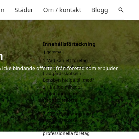
m
Städer
Om / kontakt
Blogg
Innehållsförteckning
n
gömma
1
Vad kan ett företag
som är specialiserat på
h icke bindande offerter från företag som erbjuder
trädgårdsskötsel i
Bensbyn hjälpa till med?
2
Få alltid minst 3
erbjudanden för
trädgårdsskötsel i
Bensbyn
3
Få 3 erbjudanden för
trädgårdsskötsel i
Bensbyn från
professionella företag