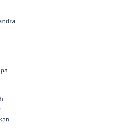
 andra
lpa
ch
t
 kan