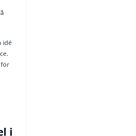
få
a idé
ce.
 för
l i