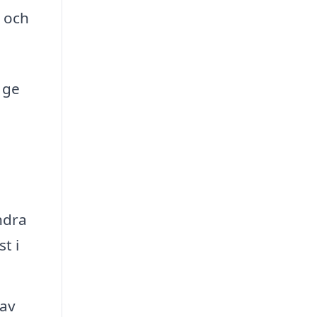
l och
 ge
ndra
t i
 av