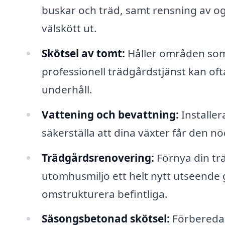
buskar och träd, samt rensning av ogr
välskött ut.
Skötsel av tomt:
Håller områden som 
professionell trädgårdstjänst kan of
underhåll.
Vattening och bevattning:
Installer
säkerställa att dina växter får den 
Trädgårdsrenovering:
Förnya din tr
utomhusmiljö ett helt nytt utseende g
omstrukturera befintliga.
Säsongsbetonad skötsel:
Förbereda t