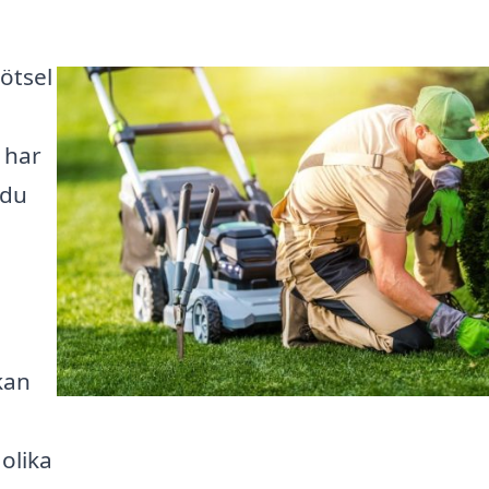
ötsel
 har
 du
kan
olika