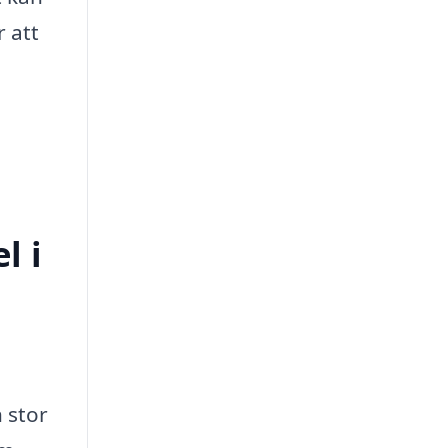
 att
l i
 stor