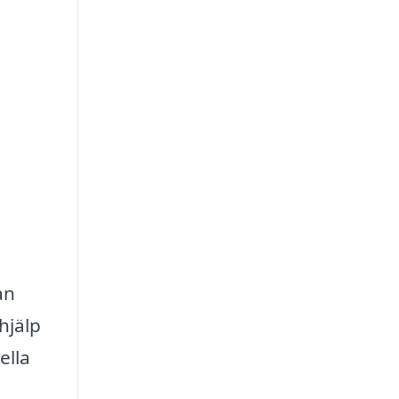
an
hjälp
ella