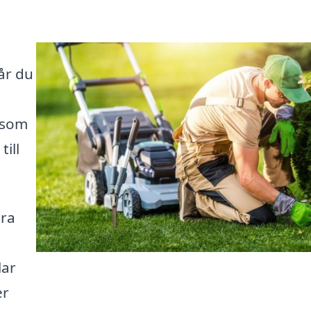
år du
 som
till
ära
lar
er