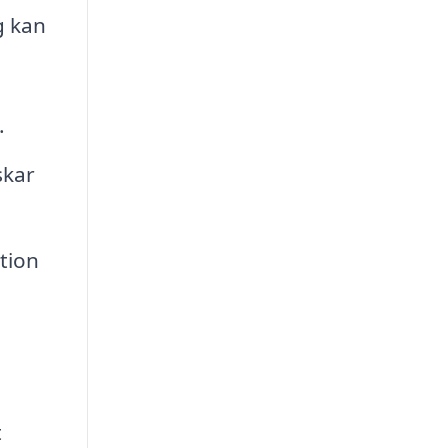
g kan
.
skar
tion
t