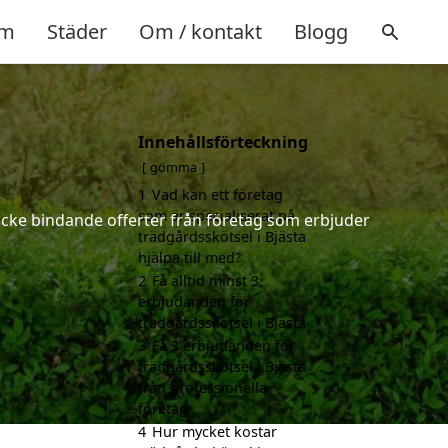
m
Städer
Om / kontakt
Blogg
Innehållsförteckning
gömma
1
Vad kan ett företag
som är specialiserat på
h icke bindande offerter från företag som erbjuder
trädgårdsskötsel i Bjästa
hjälpa till med?
2
Få alltid minst 3
erbjudanden för
trädgårdsskötsel i Bjästa
3
Få 3 erbjudanden för
trädgårdsskötsel i Bjästa
från professionella
företag
4
Hur mycket kostar