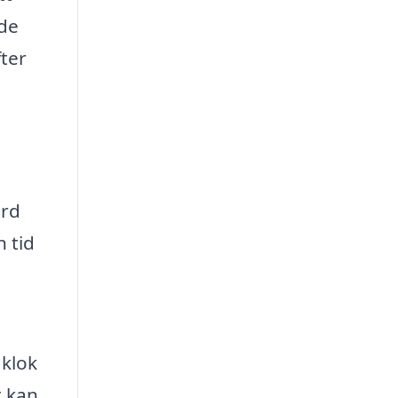
nde
fter
ård
n tid
 klok
t kan