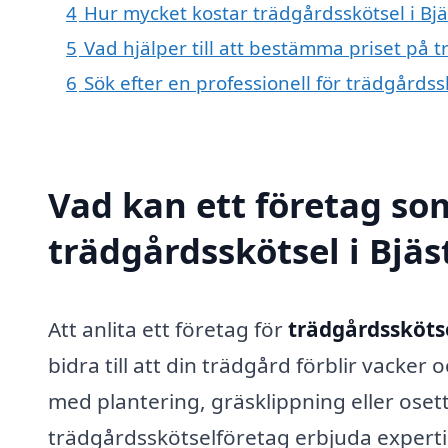
4
Hur mycket kostar trädgårdsskötsel i Bjä
5
Vad hjälper till att bestämma priset på t
6
Sök efter en professionell för trädgårdss
Vad kan ett företag som
trädgårdsskötsel i Bjäs
Att anlita ett företag för
trädgårdsskötse
bidra till att din trädgård förblir vacker
med plantering, gräsklippning eller osett
trädgårdsskötselföretag erbjuda experti