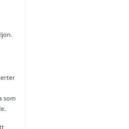
ljön.
perter
na som
de.
tt