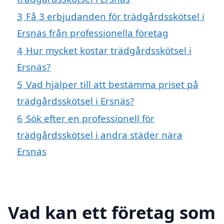
3
Få 3 erbjudanden för trädgårdsskötsel i
Ersnäs från professionella företag
4
Hur mycket kostar trädgårdsskötsel i
Ersnäs?
5
Vad hjälper till att bestämma priset på
trädgårdsskötsel i Ersnäs?
6
Sök efter en professionell för
trädgårdsskötsel i andra städer nära
Ersnäs
Vad kan ett företag som