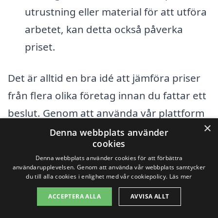
utrustning eller material för att utföra
arbetet, kan detta också påverka
priset.
Det är alltid en bra idé att jämföra priser
från flera olika företag innan du fattar ett
beslut. Genom att använda vår plattform
×
kan du enkelt få offerter för
Denna webbplats använder
cookies
trädgårdsskötsel i Ersnäs
från olika
Denna webbplats använder cookies för att förbättra
lokala företag. Det ger dig möjligheten att
användarupplevelsen. Genom att använda vår webbplats samtycker
du till alla cookies i enlighet med vår cookiepolicy.
Läs mer
välja det erbjudande som bäst passar
ACCEPTERA ALLA
AVVISA ALLT
dina behov och din budget. Tveka inte att