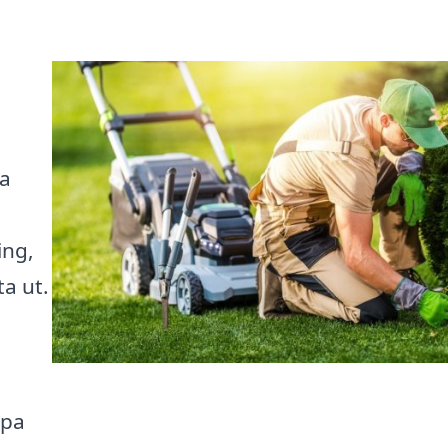
ta
ing,
ta ut.
lpa