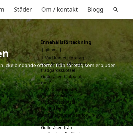
m
Städer
Om / kontakt
Blogg
Innehållsförteckning
en
gömma
1
Vad kan ett företag
som är specialiserat på
och icke bindande offerter från företag som erbjuder
trädgårdsskötsel i
Gulleråsen hjälpa till
med?
2
Få alltid minst 3
erbjudanden för
trädgårdsskötsel i
Gulleråsen
3
Få 3 erbjudanden för
trädgårdsskötsel i
Gulleråsen från