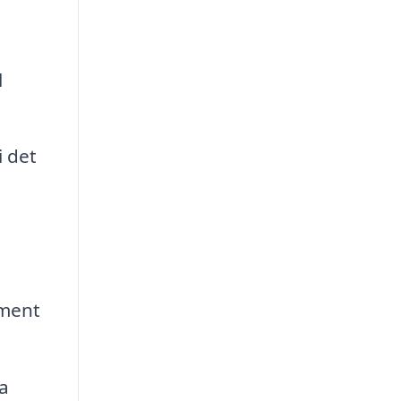
l
 det
ement
a