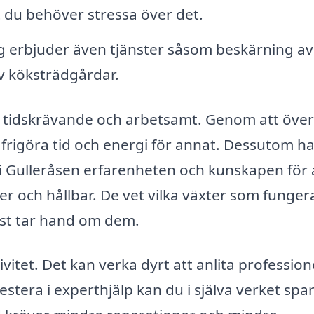
t du behöver stressa över det.
g erbjuder även tjänster såsom beskärning av
av köksträdgårdar.
ra tidskrävande och arbetsamt. Genom att över
 frigöra tid och energi för annat. Dessutom h
 i Gulleråsen erfarenheten och kunskapen för 
er och hållbar. De vet vilka växter som funger
äst tar hand om dem.
vitet. Det kan verka dyrt att anlita profession
stera i experthjälp kan du i själva verket spa