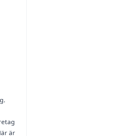
g.
öretag
Här är