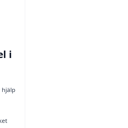
l i
 hjälp
ket