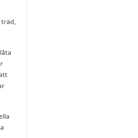
 träd,
låta
ar
att
ar
ella
ra