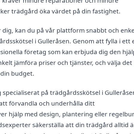
rd kräver mindre reparationer och mindre
er trädgård öka värdet på din fastighet.
r dig, kan du på vår plattform snabbt och enke
dsskötsel i Gulleråsen. Genom att fylla i ett 
sionella företag som kan erbjuda dig den hjä
kelt jämföra priser och tjänster, och välja det
 din budget.
specialiserat på trädgårdsskötsel i Gulleråse
att förvandla och underhålla ditt
 hjälp med design, plantering eller regelbu
experter säkerställa att din trädgård alltid är 