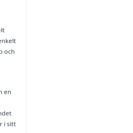
lt
enkelt
lp och
n en
ndet
i sitt