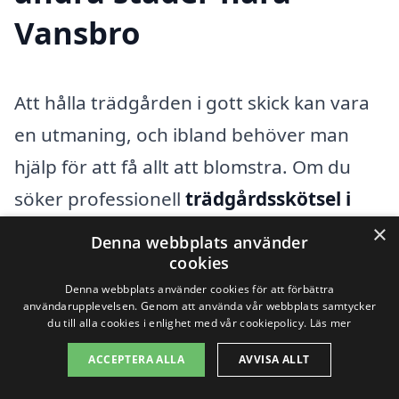
Vansbro
Att hålla trädgården i gott skick kan vara
en utmaning, och ibland behöver man
hjälp för att få allt att blomstra. Om du
söker professionell
trädgårdsskötsel i
Vansbro
, kan det vara en bra idé att även
×
Denna webbplats använder
titta på service från närliggande städer.
cookies
Denna webbplats använder cookies för att förbättra
Många företag erbjuder högkvalitativa
användarupplevelsen. Genom att använda vår webbplats samtycker
tjänster för trädgårdsskötsel och kan
du till alla cookies i enlighet med vår cookiepolicy.
Läs mer
snabbt hjälpa dig med allt från
ACCEPTERA ALLA
AVVISA ALLT
gräsklippning till anläggning av rabatter.