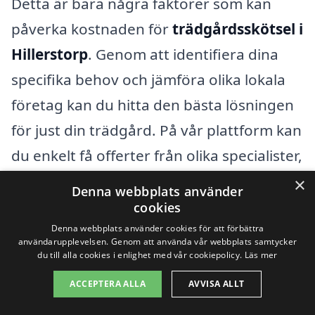
Detta är bara några faktorer som kan
påverka kostnaden för
trädgårdsskötsel i
Hillerstorp
. Genom att identifiera dina
specifika behov och jämföra olika lokala
företag kan du hitta den bästa lösningen
för just din trädgård. På vår plattform kan
du enkelt få offerter från olika specialister,
vilket gör det enklare att fatta ett
×
Denna webbplats använder
informerat beslut. Tveka inte att udforska
cookies
de olika alternativen och se vad som
Denna webbplats använder cookies för att förbättra
användarupplevelsen. Genom att använda vår webbplats samtycker
passar bäst för dig och din trädgård.
du till alla cookies i enlighet med vår cookiepolicy.
Läs mer
ACCEPTERA ALLA
AVVISA ALLT
Få 3 erbjudanden, gratis och utan