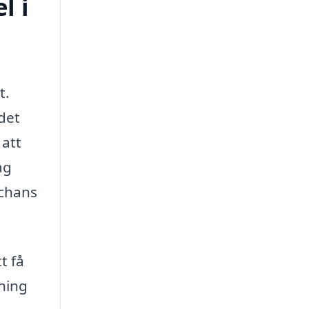
l i
t.
det
 att
ag
 chans
t få
ning