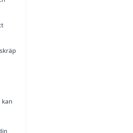
tt
 skräp
u kan
din