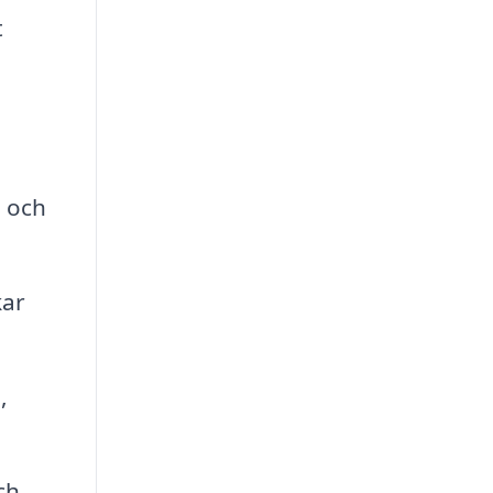
t
l och
kar
,
ch