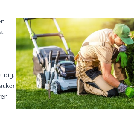
en
e.
 dig.
vacker
ver