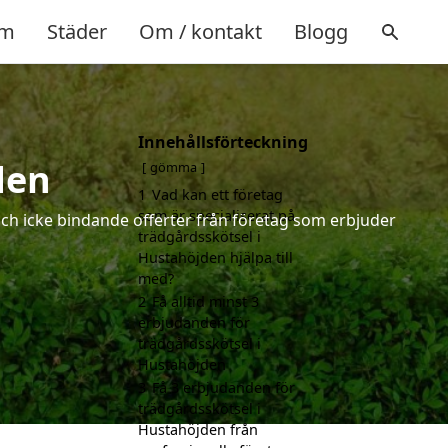
m
Städer
Om / kontakt
Blogg
Innehållsförteckning
den
gömma
1
Vad kan ett företag
som är specialiserat på
 och icke bindande offerter från företag som erbjuder
trädgårdsskötsel i
Hustahöjden hjälpa till
med?
2
Få alltid minst 3
erbjudanden för
trädgårdsskötsel i
Hustahöjden
3
Få 3 erbjudanden för
trädgårdsskötsel i
Hustahöjden från