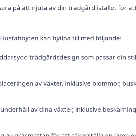
era på att njuta av din trädgård istället för at
 Hustahöjden kan hjälpa till med följande:
ddarsydd trädgårdsdesign som passar din sti
 placeringen av växter, inklusive blommor, bus
nderhåll av dina växter, inklusive beskärning
ng av gräsmattan för att säkerställa en jämn o