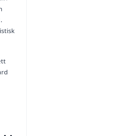
n
.
stisk
tt
ård