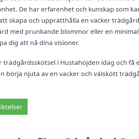
skönhet. De har erfarenhet och kunskap som ka
 att skapa och upprätthålla en vacker trädgård
gård med prunkande blommor eller en minimali
a dig att nå dina visioner.
r trädgårdsskötsel i Hustahöjden idag och få e
kan börja njuta av en vacker och välskött trädg
iktelser