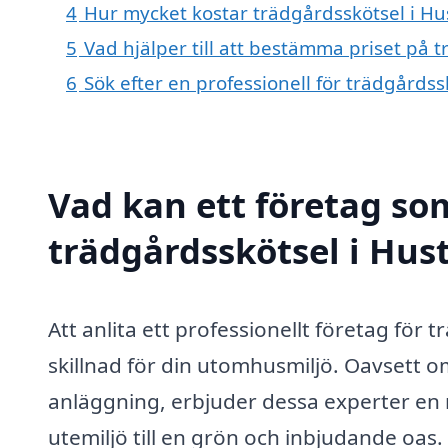
4
Hur mycket kostar trädgårdsskötsel i H
5
Vad hjälper till att bestämma priset på 
6
Sök efter en professionell för trädgårds
Vad kan ett företag som
trädgårdsskötsel i Hus
Att anlita ett professionellt företag för
skillnad för din utomhusmiljö. Oavsett om
anläggning, erbjuder dessa experter en r
utemiljö till en grön och inbjudande oas