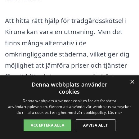
Att hitta rätt hjälp för trädgårdsskötsel i
Kiruna kan vara en utmaning. Men det
finns många alternativ i de
omkringliggande städerna, vilket ger dig
möjlighet att jämföra priser och tjänster
för att hitta det som passar dig bäst.
×
Denna webbplats använder
Oavsett om du behöver hjälp med
cookies
gräsklippning, häckklippning eller mer
Denna webbplats använder cookies för att förbättra
användarupplevelsen. Genom att använda vår webbplats samtycker
omfattande trädgårdsarbeten, kan proffs
du till alla cookies i enlighet med vår cookiepolicy.
Läs mer
i ditt närområde vara just det du behöver.
ACCEPTERA ALLA
AVVISA ALLT
Här är några städer där du kan hitta