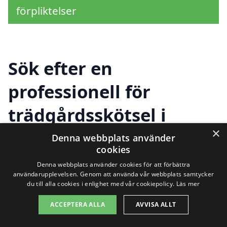
förpliktelser
Sök efter en
professionell för
trädgårdsskötsel i
×
andra städer nära
Denna webbplats använder
cookies
Mariefred
Denna webbplats använder cookies för att förbättra
användarupplevelsen. Genom att använda vår webbplats samtycker
du till alla cookies i enlighet med vår cookiepolicy.
Läs mer
Att hitta rätt hjälp för
trädgårdsskötsel i
ACCEPTERA ALLA
AVVISA ALLT
Mariefred
behöver inte vara en