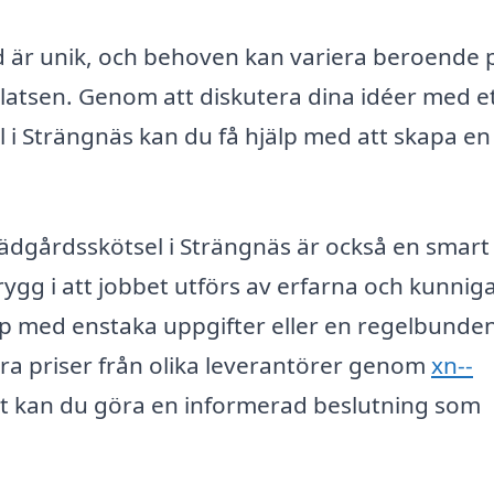
ård är unik, och behoven kan variera beroende 
 platsen. Genom att diskutera dina idéer med e
l i Strängnäs kan du få hjälp med att skapa en
 trädgårdsskötsel i Strängnäs är också en smart
rygg i att jobbet utförs av erfarna och kunnig
älp med enstaka uppgifter eller en regelbunde
föra priser från olika leverantörer genom
xn--
ätt kan du göra en informerad beslutning som