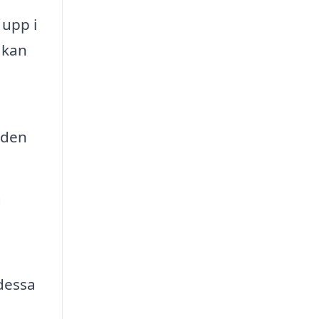
 upp i
 kan
 den
g
 dessa