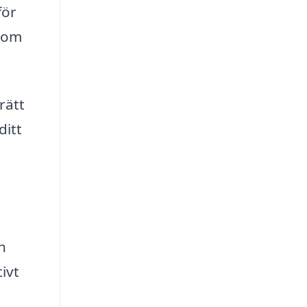
för
 som
rätt
ditt
h
ivt