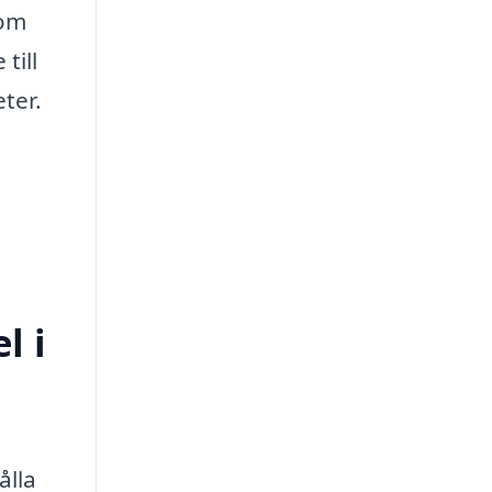
som
till
ter.
l i
ålla