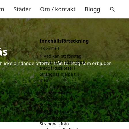
m
Städer
Om / kontakt
Blogg
Innehållsförteckning
äs
gömma
1
Vad kan ett företag
som är specialiserat på
ch icke bindande offerter från företag som erbjuder
trädgårdsskötsel i
Strängnäs hjälpa till
med?
2
Få alltid minst 3
erbjudanden för
trädgårdsskötsel i
Strängnäs
3
Få 3 erbjudanden för
trädgårdsskötsel i
Strängnäs från