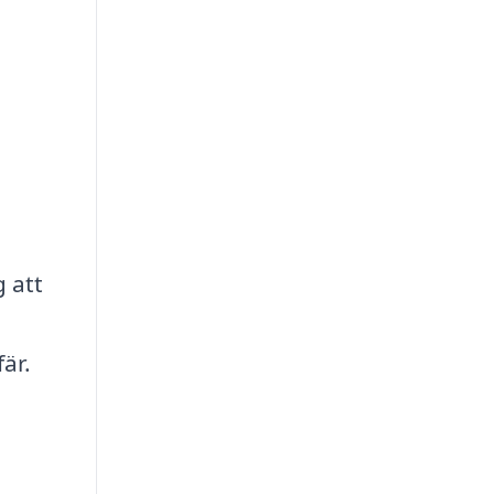
 att
är.