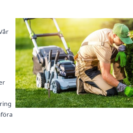
 Vår
er
ring
mföra