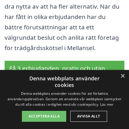
dra nytta av att ha fler alternativ. När du
har fått in olika erbjudanden har du
bättre förutsättningar att ta ett
välgrundat beslut och anlita rätt företag
för trädgårdsskötsel i Mellansel.
Få 3 erbjudanden, gratis och utan
×
förpliktelser
Denna webbplats använder
cookies
Denna webbplats använder cookies för att förbättra
användarupplevelsen. Genom att använda vår webbplats samtycker
du till alla cookies i enlighet med vår cookiepolicy.
Läs mer
Sök efter en
ACCEPTERA ALLA
AVVISA ALLT
professionell för