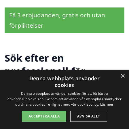
Få 3 erbjudanden, gratis och utan
förpliktelser
Sök efter en
professionell för
×
Denna webbplats använder
trädgårdsskötsel i
cookies
andra städer nära
Denna webbplats använder cookies för att förbättra
användarupplevelsen. Genom att använda vår webbplats samtycker
du till alla cookies i enlighet med vår cookiepolicy.
Läs mer
Njurundabommen
ACCEPTERA ALLA
AVVISA ALLT