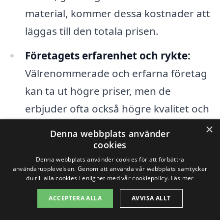
material, kommer dessa kostnader att
läggas till den totala prisen.
Företagets erfarenhet och rykte:
Välrenommerade och erfarna företag
kan ta ut högre priser, men de
erbjuder ofta också högre kvalitet och
mer pålitlig service.
×
Denna webbplats använder
cookies
När du överväger trädgårdsskötsel i
Denna webbplats använder cookies för att förbättra
användarupplevelsen. Genom att använda vår webbplats samtycker
Nyköping är det klokt att samla in flera
du till alla cookies i enlighet med vår cookiepolicy.
Läs mer
offerter för att jämföra priser och tjänster.
ACCEPTERA ALLA
AVVISA ALLT
Genom xn--trdgrdssktsel-pris-