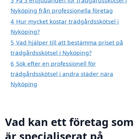
3
Få 3 erbjudanden för trädgårdsskötsel i
Nyköping från professionella företag
4
Hur mycket kostar trädgårdsskötsel i
Nyköping?
5
Vad hjälper till att bestämma priset på
trädgårdsskötsel i Nyköping?
6
Sök efter en professionell för
trädgårdsskötsel i andra städer nära
Nyköping
Vad kan ett företag som
är specialiserat på