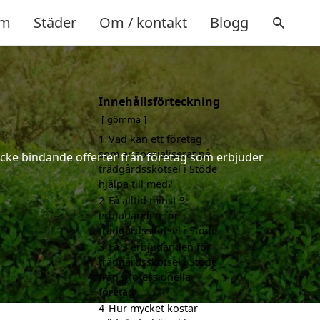
m
Städer
Om / kontakt
Blogg
Innehållsförteckning
gömma
1
Vad kan ett företag
som är specialiserat på
 icke bindande offerter från företag som erbjuder
trädgårdsskötsel i Stöde
hjälpa till med?
2
Få alltid minst 3
erbjudanden för
trädgårdsskötsel i Stöde
3
Få 3 erbjudanden för
trädgårdsskötsel i Stöde
från professionella
företag
4
Hur mycket kostar