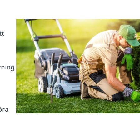
tt
rning
öra