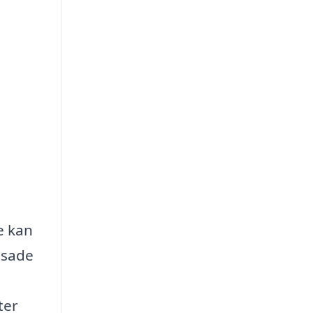
e kan
ssade
ter