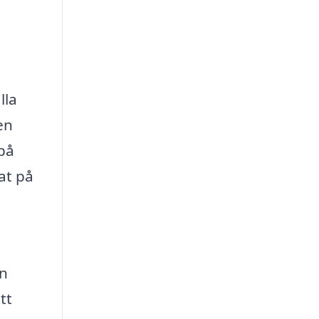
lla
en
på
at på
an
tt