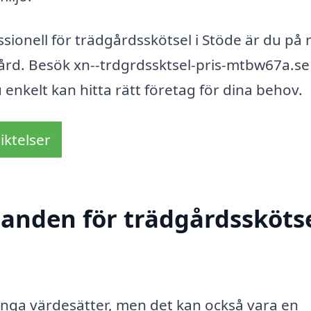
sionell för trädgårdsskötsel i Stöde är du på 
ård. Besök xn--trdgrdssktsel-pris-mtbw67a.se
 enkelt kan hitta rätt företag för dina behov.
iktelser
danden för trädgårdsskötse
nga värdesätter, men det kan också vara en