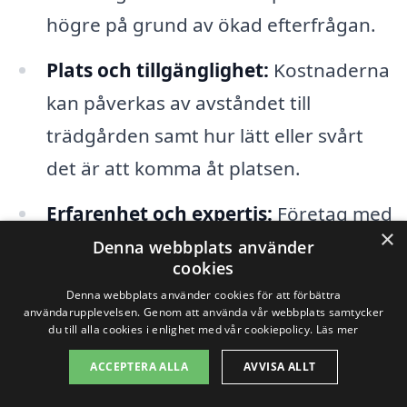
högre på grund av ökad efterfrågan.
Plats och tillgänglighet:
Kostnaderna
kan påverkas av avståndet till
trädgården samt hur lätt eller svårt
det är att komma åt platsen.
Erfarenhet och expertis:
Företag med
×
mer erfarenhet och ett gott rykte kan
Denna webbplats använder
cookies
ta ut högre priser för sina tjänster.
Denna webbplats använder cookies för att förbättra
användarupplevelsen. Genom att använda vår webbplats samtycker
du till alla cookies i enlighet med vår cookiepolicy.
Läs mer
När du letar efter trädgårdsskötsel i
Svappavaara är det viktigt att jämföra
ACCEPTERA ALLA
AVVISA ALLT
olika företag för att få en uppfattning om