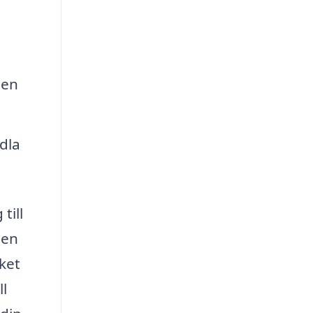
den
dla
till
 en
ket
ll