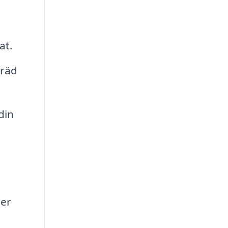
at.
träd
din
ser