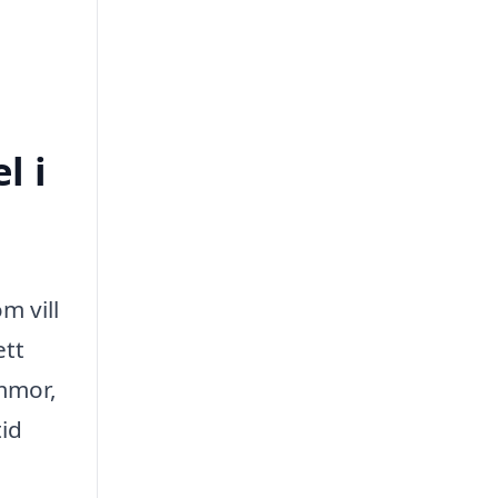
l i
m vill
ett
mmor,
tid