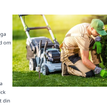
iga
nd om
ka
ick
t din