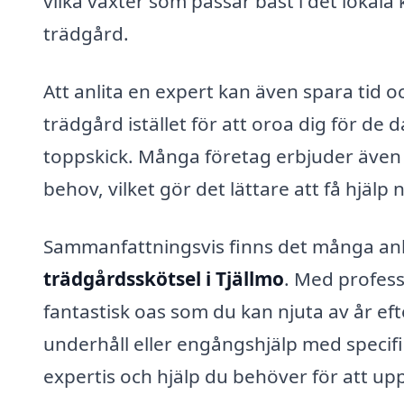
vilka växter som passar bäst i det lokala 
trädgård.
Att anlita en expert kan även spara tid o
trädgård istället för att oroa dig för de 
toppskick. Många företag erbjuder även
behov, vilket gör det lättare att få hjälp
Sammanfattningsvis finns det många anledn
trädgårdsskötsel i Tjällmo
. Med profess
fantastisk oas som du kan njuta av år e
underhåll eller engångshjälp med specifik
expertis och hjälp du behöver för att up