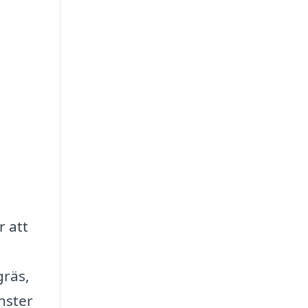
r att
gräs,
nster