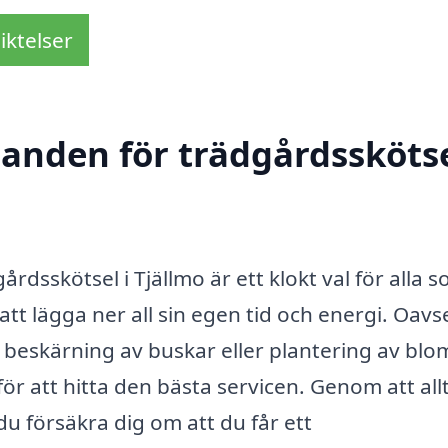
iktelser
danden för trädgårdsskötse
årdsskötsel i Tjällmo är ett klokt val för alla so
tt lägga ner all sin egen tid och energi. Oavs
beskärning av buskar eller plantering av blo
 för att hitta den bästa servicen. Genom att all
u försäkra dig om att du får ett