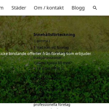
m
Städer
Om / kontakt
Blogg
Innehållsförteckning
o
gömma
1
Vad kan ett företag
som är specialiserat på
h icke bindande offerter från företag som erbjuder
trädgårdsskötsel i
Tjällmo hjälpa till med?
2
Få alltid minst 3
erbjudanden för
trädgårdsskötsel i
Tjällmo
3
Få 3 erbjudanden för
trädgårdsskötsel i
Tjällmo från
professionella företag