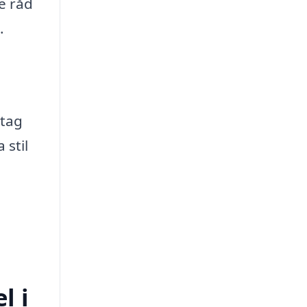
e råd
.
etag
 stil
l i