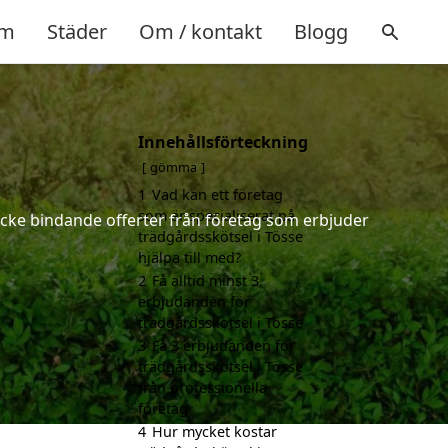
m
Städer
Om / kontakt
Blogg
Innehållsförteckning
gömma
1
Vad kan ett företag
som är specialiserat på
 icke bindande offerter från företag som erbjuder
trädgårdsskötsel i Tösse
hjälpa till med?
2
Få alltid minst 3
erbjudanden för
trädgårdsskötsel i Tösse
3
Få 3 erbjudanden för
trädgårdsskötsel i Tösse
från professionella
företag
4
Hur mycket kostar