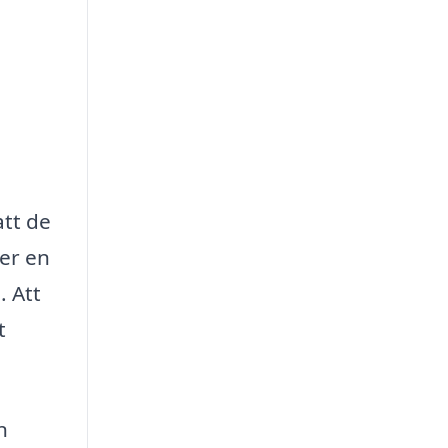
att de
ler en
. Att
t
n