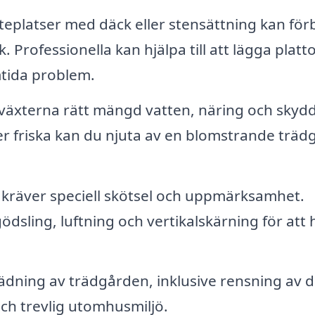
teplatser med däck eller stensättning kan för
. Professionella kan hjälpa till att lägga platt
amtida problem.
 växterna rätt mängd vatten, näring och skyd
er friska kan du njuta av en blomstrande träd
kräver speciell skötsel och uppmärksamhet.
dsling, luftning och vertikalskärning för att h
ädning av trädgården, inklusive rensning av 
och trevlig utomhusmiljö.