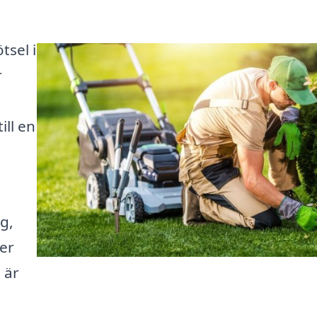
tsel i
r
ill en
g,
ter
 är