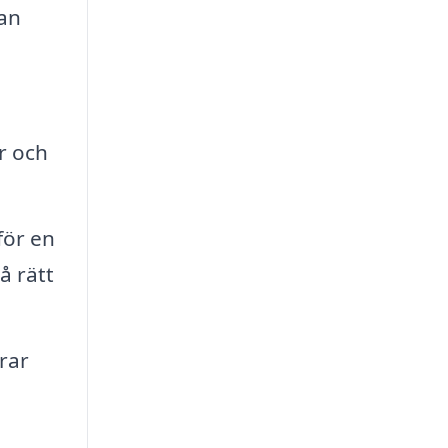
kan
r och
för en
å rätt
rar