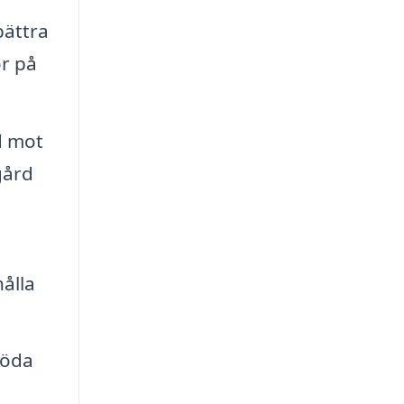
bättra
or på
d mot
gård
ålla
döda