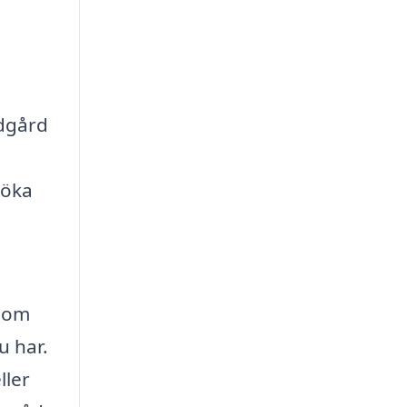
ädgård
 öka
g om
u har.
ller