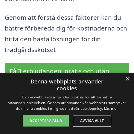
Genom att förstå dessa faktorer kan du
bättre förbereda dig för kostnaderna och
hitta den bästa lösningen för din
trädgårdsskötsel.
Få 3 erbjudanden, gratis och utan
×
förpliktelser
Denna webbplats använder
cookies
Denna webbplats använder cookies för att förbättra
användarupplevelsen. Genom att använda vår webbplats samtycker
du till alla cookies i enlighet med vår cookiepolicy.
Läs mer
Sök efter en
ACCEPTERA ALLA
AVVISA ALLT
professionell för