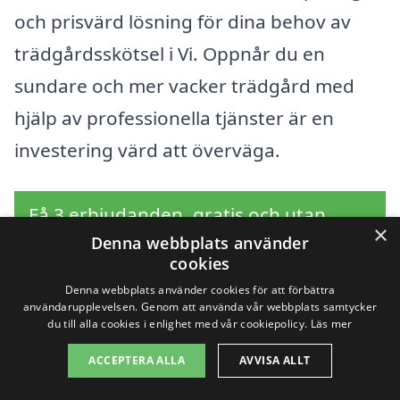
och prisvärd lösning för dina behov av
trädgårdsskötsel i Vi. Oppnår du en
sundare och mer vacker trädgård med
hjälp av professionella tjänster är en
investering värd att överväga.
Få 3 erbjudanden, gratis och utan
×
Denna webbplats använder
förpliktelser
cookies
Denna webbplats använder cookies för att förbättra
användarupplevelsen. Genom att använda vår webbplats samtycker
du till alla cookies i enlighet med vår cookiepolicy.
Läs mer
Sök efter en
ACCEPTERA ALLA
AVVISA ALLT
professionell för