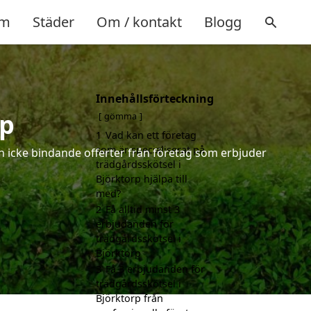
m
Städer
Om / kontakt
Blogg
Innehållsförteckning
rp
gömma
1
Vad kan ett företag
som är specialiserat på
ch icke bindande offerter från företag som erbjuder
trädgårdsskötsel i
Björktorp hjälpa till
med?
2
Få alltid minst 3
erbjudanden för
trädgårdsskötsel i
Björktorp
3
Få 3 erbjudanden för
trädgårdsskötsel i
Björktorp från