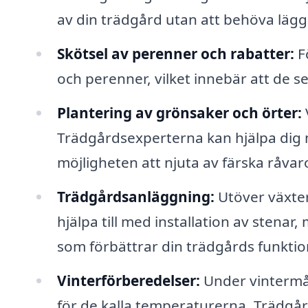
av din trädgård utan att behöva lägg
Skötsel av perenner och rabatter:
F
och perenner, vilket innebär att de s
Plantering av grönsaker och örter:
Trädgårdsexperterna kan hjälpa dig m
möjligheten att njuta av färska råvar
Trädgårdsanläggning:
Utöver växter
hjälpa till med installation av stena
som förbättrar din trädgårds funktion
Vinterförberedelser:
Under vintermån
för de kalla temperaturerna. Trädgå