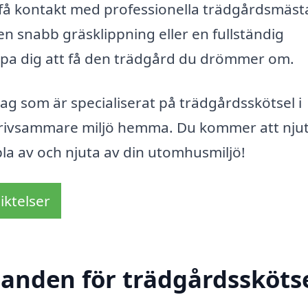
h få kontakt med professionella trädgårdsmästa
en snabb gräsklippning eller en fullständig
älpa dig att få den trädgård du drömmer om.
tag som är specialiserat på trädgårdsskötsel i
h trivsammare miljö hemma. Du kommer att nju
ppla av och njuta av din utomhusmiljö!
iktelser
danden för trädgårdsskötse