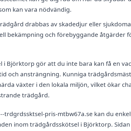
r som kan vara nödvändig.
rädgård drabbas av skadedjur eller sjukdoma
ionell bekämpning och förebyggande åtgärder fö
l i Björktorp gör att du inte bara kan få en va
 tid och ansträngning. Kunniga trädgårdsmäs
da växter i den lokala miljön, vilket ökar c
strande trädgård.
-trdgrdssktsel-pris-mtbw67a.se kan du enkel
nden inom trädgårdsskötsel i Björktorp. Sidan