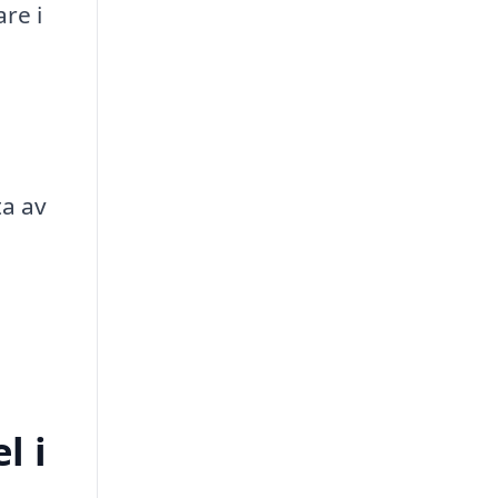
re i
ta av
l i