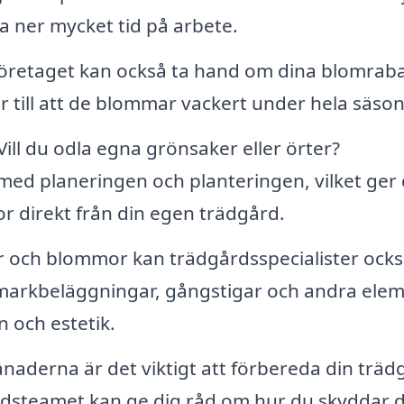
a ner mycket tid på arbete.
öretaget kan också ta hand om dina blomraba
er till att de blommar vackert under hela säso
Vill du odla egna grönsaker eller örter?
ed planeringen och planteringen, vilket ger 
or direkt från din egen trädgård.
 och blommor kan trädgårdsspecialister ock
r, markbeläggningar, gångstigar och andra ele
 och estetik.
aderna är det viktigt att förbereda din träd
rdsteamet kan ge dig råd om hur du skyddar 