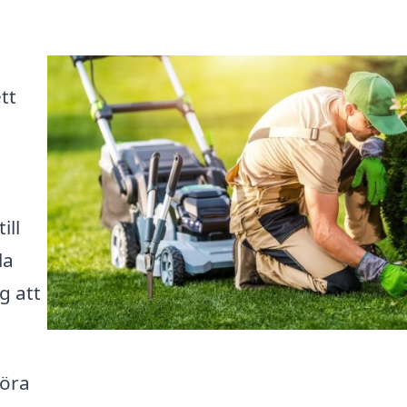
tt
ill
la
g att
föra