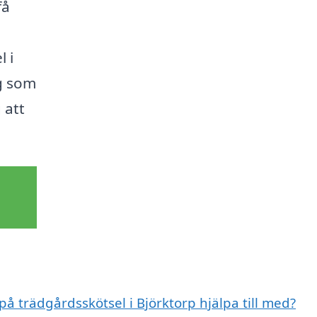
få
 i
ng som
 att
på trädgårdsskötsel i Björktorp hjälpa till med?