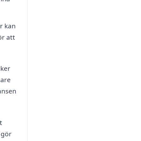
r kan
r att
cker
tare
hansen
t
 gör