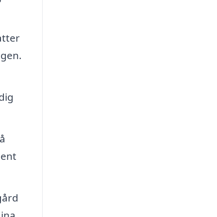
tter
ngen.
dig
så
ment
gård
dina