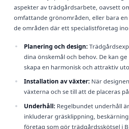
aspekter av trädgårdsarbete, oavsett om 
omfattande grönområden, eller bara en b
de områden där ett specialistföretag ino
Planering och design:
Trädgårdsexper
dina önskemål och behov. De kan ge r
skapa en harmonisk och attraktiv ut
Installation av växter:
När designen 
växterna och se till att de placeras på
Underhåll:
Regelbundet underhåll är 
inkluderar gräsklippning, beskärning
företag som gör trädgårdsskötsel i B