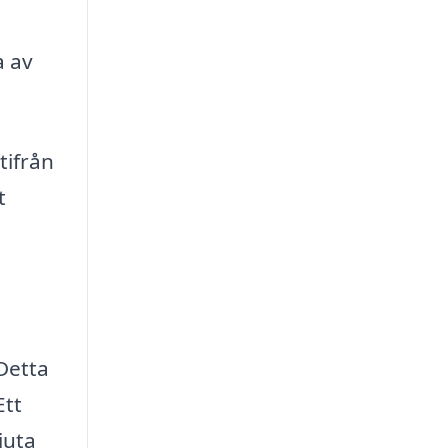
a av
tifrån
t
Detta
Ett
juta