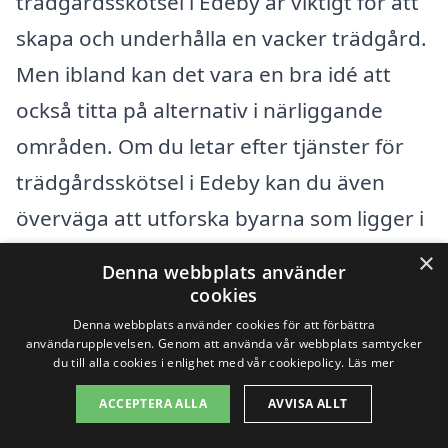
trädgårdsskötsel i Edeby är viktigt för att
skapa och underhålla en vacker trädgård.
Men ibland kan det vara en bra idé att
också titta på alternativ i närliggande
områden. Om du letar efter tjänster för
trädgårdsskötsel i Edeby kan du även
överväga att utforska byarna som ligger i
närheten.
×
Denna webbplats använder
cookies
Här är några av de kringliggande byarna
Denna webbplats använder cookies för att förbättra
användarupplevelsen. Genom att använda vår webbplats samtycker
där du kan hitta kompetenta företag som
du till alla cookies i enlighet med vår cookiepolicy.
Läs mer
erbjuder trädgårdsskötsel:
ACCEPTERA ALLA
AVVISA ALLT