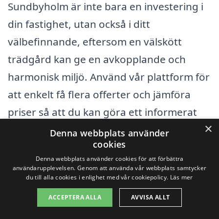
Sundbyholm är inte bara en investering i
din fastighet, utan också i ditt
välbefinnande, eftersom en välskött
trädgård kan ge en avkopplande och
harmonisk miljö. Använd vår plattform för
att enkelt få flera offerter och jämföra
priser så att du kan göra ett informerat
×
val. Ju mer du vet om vad som påverkar
Denna webbplats använder
cookies
priserna, desto bättre rustad är du att
Denna webbplats använder cookies för att förbättra
välja rätt företag för dina
användarupplevelsen. Genom att använda vår webbplats samtycker
du till alla cookies i enlighet med vår cookiepolicy.
Läs mer
trädgårdsbehov.
ACCEPTERA ALLA
AVVISA ALLT
Få 3 erbjudanden, gratis och utan