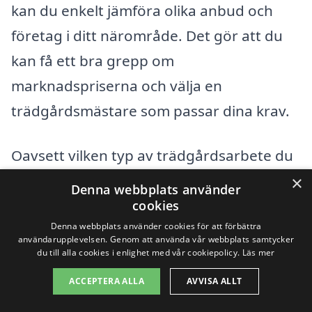
kan du enkelt jämföra olika anbud och
företag i ditt närområde. Det gör att du
kan få ett bra grepp om
marknadspriserna och välja en
trädgårdsmästare som passar dina krav.
Oavsett vilken typ av trädgårdsarbete du
planerar finns det professionella som kan
×
Denna webbplats använder
hjälpa dig att förverkliga dina idéer.
cookies
Denna webbplats använder cookies för att förbättra
Genom att vara medveten om vad som
användarupplevelsen. Genom att använda vår webbplats samtycker
påverkar kostnaderna kan du fatta
du till alla cookies i enlighet med vår cookiepolicy.
Läs mer
informerade beslut och säkra en vacker
ACCEPTERA ALLA
AVVISA ALLT
och välskött trädgård.