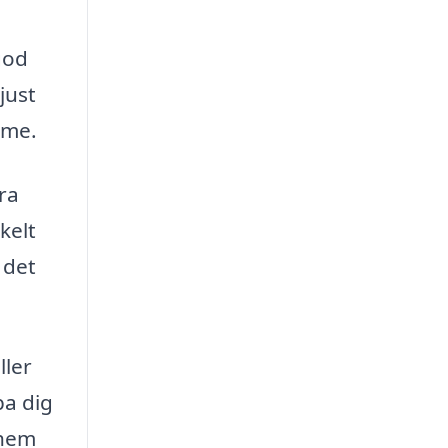
god
just
mme.
era
kelt
 det
ller
pa dig
 hem