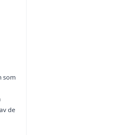
m som
a
av de