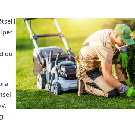
tsel i
älper
rd du
öra
tsel
ov.
g,