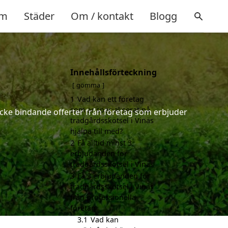
m
Städer
Om / kontakt
Blogg
Innehållsförteckning
gömma
1
Vad kan ett företag
som är specialiserat på
 icke bindande offerter från företag som erbjuder
trädgårdsskötsel i Vinäs
hjälpa till med?
2
Få alltid minst 3
erbjudanden för
trädgårdsskötsel i Vinäs
3
Få 3 erbjudanden för
trädgårdsskötsel i Vinäs
från professionella
företag
3.1
Vad kan