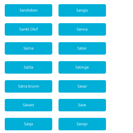
Sandviken
Sangis
Sankt Olof
Sänna
Särna
Säter
Sätila
Sätinge
Sätra brunn
Sävar
Sävast
Säve
Sävja
Sävsjö