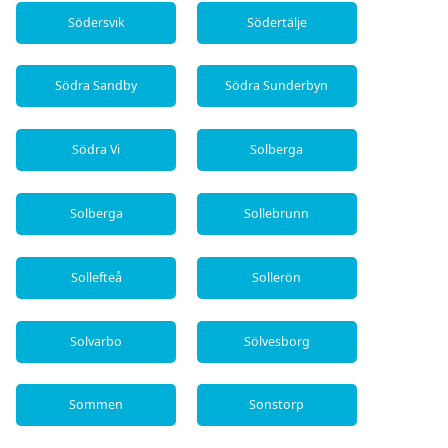
Södersvik
Södertälje
Södra Sandby
Södra Sunderbyn
Södra Vi
Solberga
Solberga
Sollebrunn
Sollefteå
Sollerön
Solvarbo
Sölvesborg
Sommen
Sonstorp