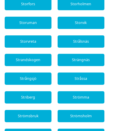
Storfors
Storholmen
Storuman
Storvik
Storvreta
Strålsnäs
Strandskogen
Strängnäs
Strångsjö
Stråssa
Striberg
Strömma
Strömsbruk
Strömsholm