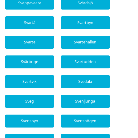
Svappavaara
Svärdsjö
Svartå
Svartbyn
Svarte
Svartehallen
Svärtinge
Svartudden
Svartvik
Svedala
Sveg
Svenljunga
Svensbyn
Svenshögen