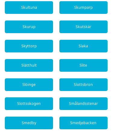
Skultuna
Skumparp
Skurup
Skutskär
Skyttorp
Slaka
Slätthult
Slite
Slöinge
Slottsbron
Slottsskogen
Smålandsstenar
Smedby
Smedjebacken