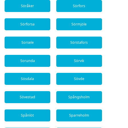
Söråker
Sörfors
Sörforsa
Sörmjöle
Sorsele
Sörstafors
Sorunda
Sörvik
Sösdala
Sövde
Sövestad
Spångsholm
Spånlöt
Sparreholm