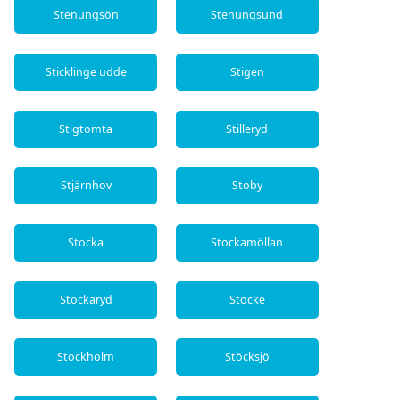
Stenungsön
Stenungsund
Sticklinge udde
Stigen
Stigtomta
Stilleryd
Stjärnhov
Stoby
Stocka
Stockamöllan
Stockaryd
Stöcke
Stockholm
Stöcksjö