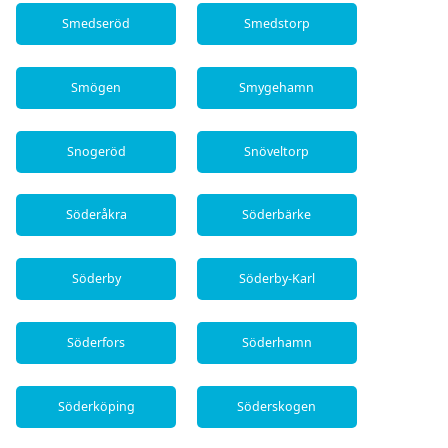
Smedseröd
Smedstorp
Smögen
Smygehamn
Snogeröd
Snöveltorp
Söderåkra
Söderbärke
Söderby
Söderby-Karl
Söderfors
Söderhamn
Söderköping
Söderskogen