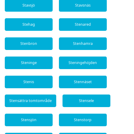
Stavsjö
Stavsnäs
Stehag
Stenared
Stenbron
Stenhamra
Steninge
Steningehöjden
Stenis
Stennäset
Stensättra tomtområde
Stensele
Stensjön
Stenstorp