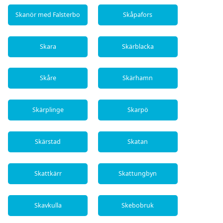
Skanör med Falsterbo
Skåpafors
Skara
Skärblacka
Skåre
Skärhamn
Skärplinge
Skarpö
Skärstad
Skatan
Skattkärr
Skattungbyn
Skavkulla
Skebobruk