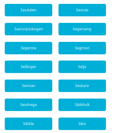
Saxdalen
Saxnäs
Saxtorpsskogen
Segersäng
Segersta
Segmon
Selånger
Selja
Sennan
Seskarö
Sexdrega
Sibbhult
Sibble
Sibo