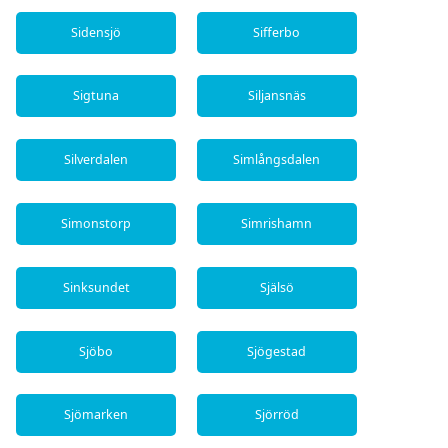
Sidensjö
Sifferbo
Sigtuna
Siljansnäs
Silverdalen
Simlångsdalen
Simonstorp
Simrishamn
Sinksundet
Själsö
Sjöbo
Sjögestad
Sjömarken
Sjörröd