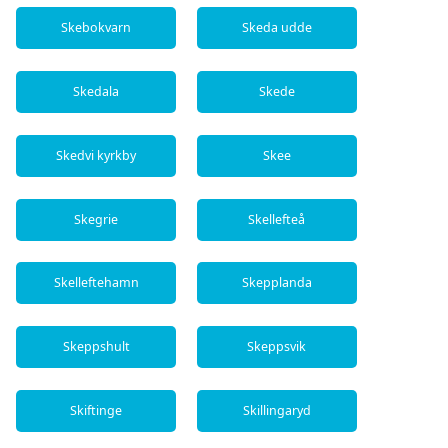
Skebokvarn
Skeda udde
Skedala
Skede
Skedvi kyrkby
Skee
Skegrie
Skellefteå
Skelleftehamn
Skepplanda
Skeppshult
Skeppsvik
Skiftinge
Skillingaryd