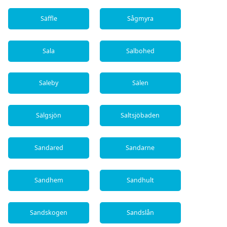
Säffle
Sågmyra
Sala
Salbohed
Saleby
Sälen
Sälgsjön
Saltsjöbaden
Sandared
Sandarne
Sandhem
Sandhult
Sandskogen
Sandslån