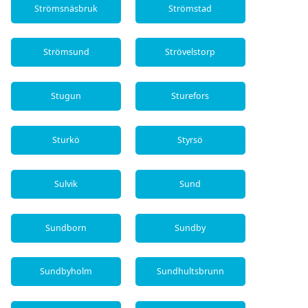
Strömsnäsbruk
Strömstad
Strömsund
Strövelstorp
Stugun
Sturefors
Sturkö
Styrsö
Sulvik
Sund
Sundborn
Sundby
Sundbyholm
Sundhultsbrunn