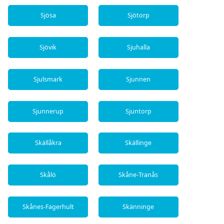
Sjösa
Sjötorp
Sjövik
Sjuhalla
Sjulsmark
Sjunnen
Sjunnerup
Sjuntorp
Skällåkra
Skällinge
Skålö
Skåne-Tranås
Skånes-Fagerhult
Skänninge