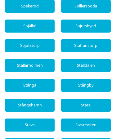
Spekeröd
Spillersboda
Spjälkö
Spjutsbygd
Spjutstorp
Staffanstorp
Stallarholmen
Ställdalen
Stånga
Stångby
Stångehamn
Stare
Stava
Stavreviken