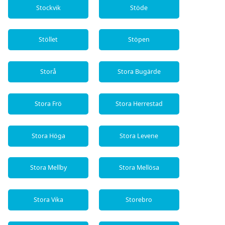
Stockvik
Stöde
Stöllet
Stöpen
Storå
Stora Bugärde
Stora Frö
Stora Herrestad
Stora Höga
Stora Levene
Stora Mellby
Stora Mellösa
Stora Vika
Storebro