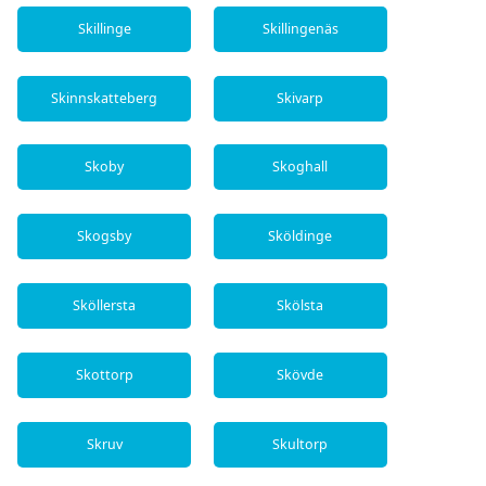
Skillinge
Skillingenäs
Skinnskatteberg
Skivarp
Skoby
Skoghall
Skogsby
Sköldinge
Sköllersta
Skölsta
Skottorp
Skövde
Skruv
Skultorp