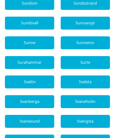
Sundom
Sundsstrand
Sundsvall
Sunnansjö
Sunne
Sunnemo
Surahammar
Surte
Svalöv
Svalsta
Svanberga
Svaneholm
Svanesund
Svängsta